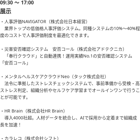
09:30 ～ 17:00
展示
・人事評価NAVIGATOR（株式会社日本経営）
業界トップの低価格人事評価システム。同種システムの10%～40%程
度のコストで人事評価制度を最適化できます。
・災害安否確認システム 安否コール（株式会社アドテクニカ）
「奉行クラウド」と自動連携！運用実績No.1の安否確認システム
「安否コール」
・メンタルヘルスケアクラウドNeo（タック株式会社）
法令に準拠したストレスチェックシステムで、事前準備から受検・高
ストレス判定、組織分析やセルフケア学習までオールインワンで行うこ
とが可能です。
・HR Brain（株式会社HR Brain）
導入4000社超。人材データを統合し、AIで採用から定着まで組織成
長を加速！
・カラレコ（株式会社シフト）